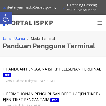
Skip
+ Trending Hashtag :
+ pertanyaan_ispkp@apad.gov.my
to
#iSPKPMasaDepan
Open toolbar
content
PORTAL ISPKP
Laman Utama
Modul Terminal
Panduan Pengguna Terminal
+
PANDUAN PENGGUNA iSPKP PELESENAN TERMINAL
Versi : Bahasa Malaysia | Saiz : 13MB
+
PERMOHONAN PENGURUSAN DEPOH / EJEN TIKET /
EJEN TIKET PENGANTARA
Versi : English | Saiz : 952K