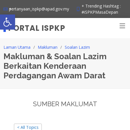
Skip
+ Trending Hashtag :
+ pertanyaan_ispkp@apad.gov.my
to
#iSPKPMasaDepan
Open toolbar
content
PORTAL ISPKP
Laman Utama
Makluman
Soalan Lazim
Makluman & Soalan Lazim
Berkaitan Kenderaan
Perdagangan Awam Darat
SUMBER MAKLUMAT
< All Topics